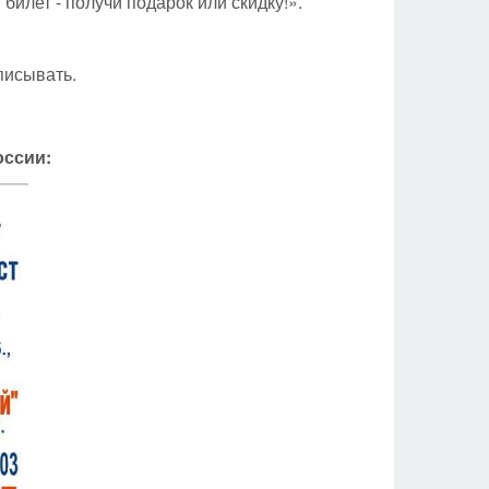
илет - получи подарок или скидку!».
писывать.
оссии: