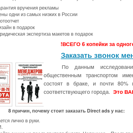
арантия вручения рекламы
ены одни из самых низких в России
отоотчет
изайн в подарок
ридическая экспертиза макетов в подарок
!ВСЕГО 6 копейки за одног
Заказать звонок ме
По данным исследовани
общественным транспортом им
состоят в браке, и почти 80% 
соответствующего города.
Это ВА
8 причин, почему стоит заказать
Direct
ads
у нас
:
тся лично в руки.
И.