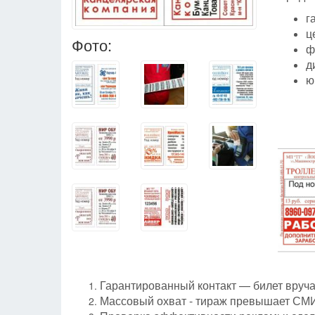
г
ц
Фото:
ф
д
ю
Гарантированный контакт — билет вручае
Массовый охват - тираж превышает СМ